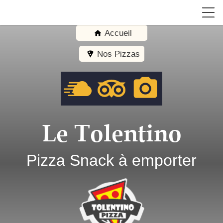
Accueil
home
Nos Pizzas
local_pizza
photo_camera
Le Tolentino
Pizza Snack à emporter